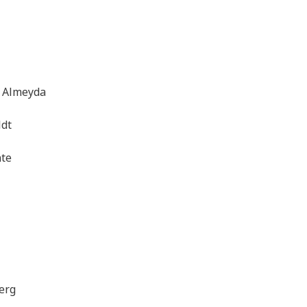
e Almeyda
ldt
nte
erg